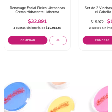
Renovage Facial Pieles Ultrasecas
Set de 2 Vinchas
Crema Hidratante Lidherma
el Cabello
$32.891
$
$15.972
3
cuotas sin interés de
$10.963,67
3
cuotas sin int