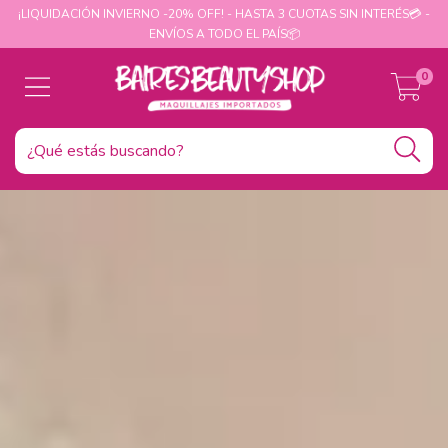
¡LIQUIDACIÓN INVIERNO -20% OFF! - HASTA 3 CUOTAS SIN INTERÉS💳 -
ENVÍOS A TODO EL PAÍS📦
0