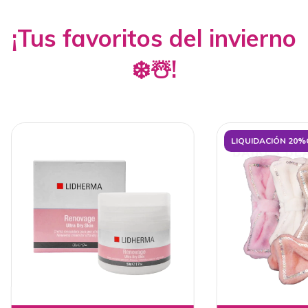
¡Tus favoritos del invierno
❄️☃️!
LIQUIDACIÓN 20%