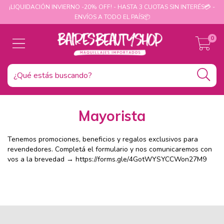
¡LIQUIDACIÓN INVIERNO -20% OFF! - HASTA 3 CUOTAS SIN INTERÉS💳 -
ENVÍOS A TODO EL PAÍS📦
0
Mayorista
Tenemos promociones, beneficios y regalos exclusivos para
revendedores. Completá el formulario y nos comunicaremos con
vos a la brevedad → https://forms.gle/4GotWYSYCCWon27M9