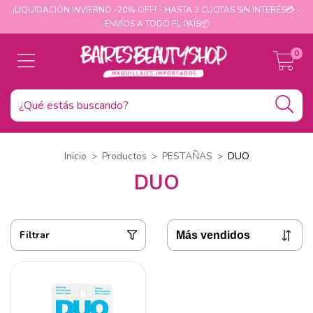
¡LIQUIDACIÓN INVIERNO -20% OFF! - HASTA 3 CUOTAS SIN INTERÉS💳 -
ENVÍOS A TODO EL PAÍS📦
0
Inicio
>
Productos
>
PESTAÑAS
>
DUO
DUO
Filtrar