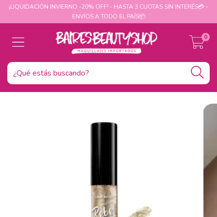
¡LIQUIDACIÓN INVIERNO -20% OFF! - HASTA 3 CUOTAS SIN INTERÉS💳 -
ENVÍOS A TODO EL PAÍS📦
0