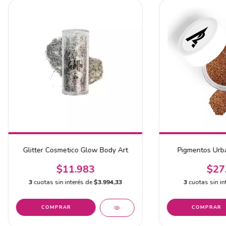
Glitter Cosmetico Glow Body Art
Pigmentos Urb
$11.983
$27
3
cuotas sin interés de
$3.994,33
3
cuotas sin in
COMPRAR
COMPRAR