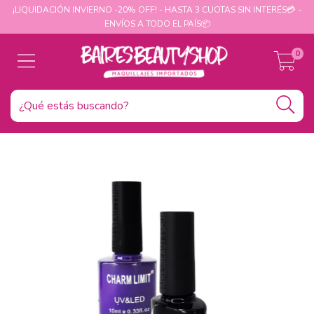
¡LIQUIDACIÓN INVIERNO -20% OFF! - HASTA 3 CUOTAS SIN INTERÉS💳 -
ENVÍOS A TODO EL PAÍS📦
0