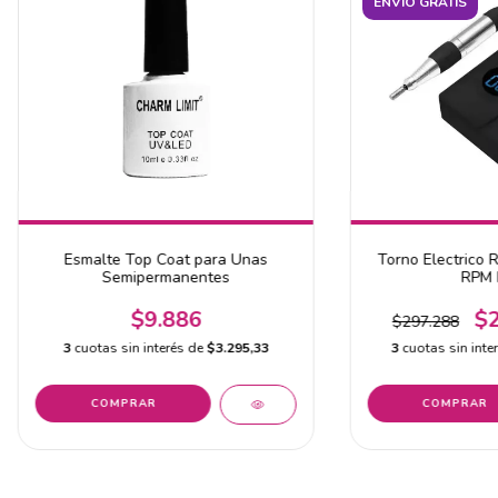
ENVÍO GRATIS
Esmalte Top Coat para Unas
Torno Electrico 
Semipermanentes
RPM 
$9.886
$
$297.288
3
cuotas sin interés de
$3.295,33
3
cuotas sin inte