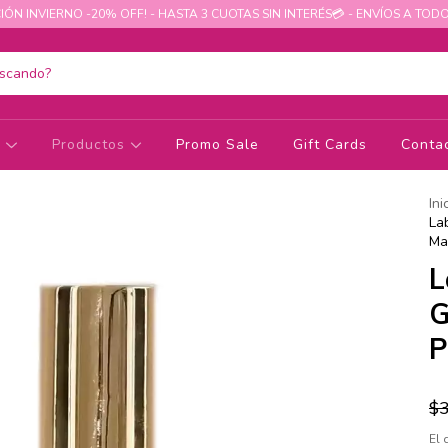
IÓN INVIERNO -20% OFF! - HASTA 3 CUOTAS SIN INTERÉS💳 - ENVÍOS A TODO
s
Productos
Promo Sale
Gift Cards
Conta
Ini
La
Ma
L
G
P
$
El 