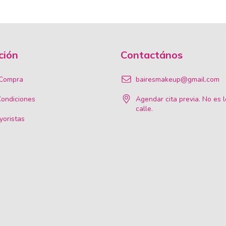
ción
Contactános
 Compra
bairesmakeup@gmail.com
Condiciones
Agendar cita previa. No es l
calle.
oristas