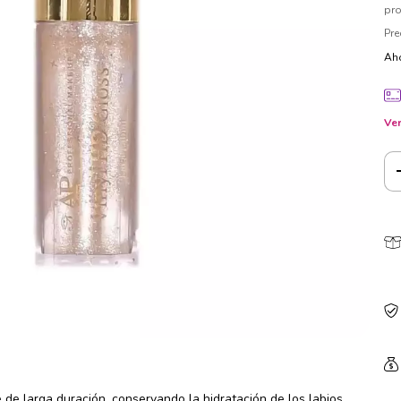
pr
Pre
Aho
Ver
de larga duración, conservando la hidratación de los labios.