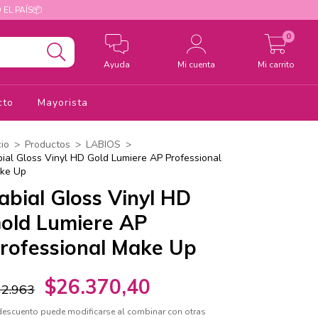
 EL PAÍS📦
0
Ayuda
Mi cuenta
Mi carrito
cto
Mayorista
cio
>
Productos
>
LABIOS
>
bial Gloss Vinyl HD Gold Lumiere AP Professional
ke Up
abial Gloss Vinyl HD
old Lumiere AP
rofessional Make Up
$26.370,40
32.963
descuento puede modificarse al combinar con otras