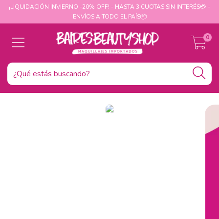
¡LIQUIDACIÓN INVIERNO -20% OFF! - HASTA 3 CUOTAS SIN INTERÉS💳 -
ENVÍOS A TODO EL PAÍS📦
0