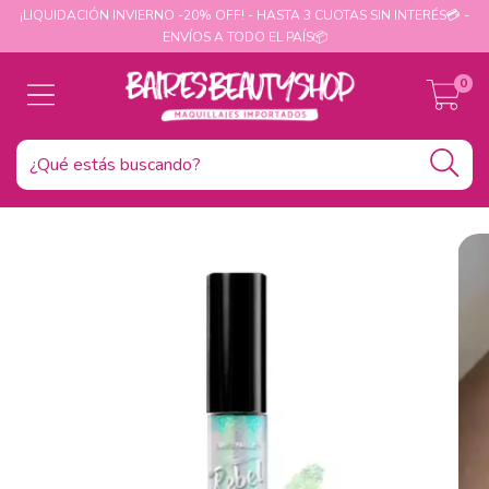
¡LIQUIDACIÓN INVIERNO -20% OFF! - HASTA 3 CUOTAS SIN INTERÉS💳 -
ENVÍOS A TODO EL PAÍS📦
0