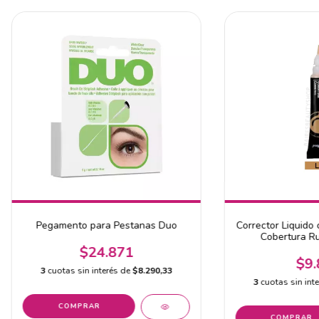
Pegamento para Pestanas Duo
Corrector Liquido 
Cobertura Ru
$24.871
$9.
3
cuotas sin interés de
$8.290,33
3
cuotas sin int
COMPRAR