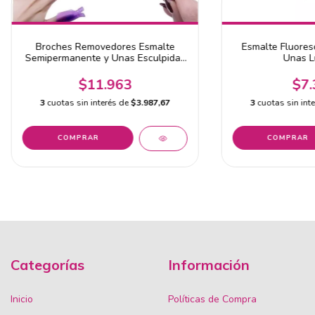
Broches Removedores Esmalte
Esmalte Fluores
Semipermanente y Unas Esculpidas
Unas L
10 Unidades
$11.963
$7.
3
cuotas sin interés de
$3.987,67
3
cuotas sin int
COMPRAR
COMPRAR
Categorías
Información
Inicio
Políticas de Compra