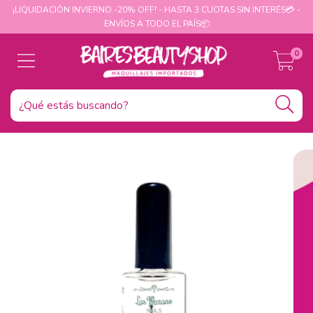
¡LIQUIDACIÓN INVIERNO -20% OFF! - HASTA 3 CUOTAS SIN INTERÉS💳 -
ENVÍOS A TODO EL PAÍS📦
0